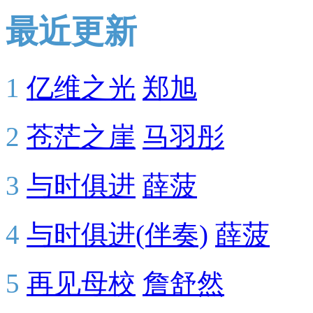
最近更新
1
亿维之光
郑旭
2
苍茫之崖
马羽彤
3
与时俱进
薛菠
4
与时俱进(伴奏)
薛菠
5
再见母校
詹舒然