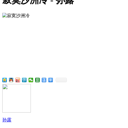
寂寞沙洲冷 - 孙露
孙露