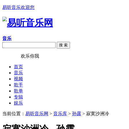
易听音乐欢迎您
音乐
搜 索
易听音乐
欢乐你我
首页
音乐
视频
歌手
歌单
专辑
娱乐
当前位置：
易听音乐网
>
音乐库
>
孙露
> 寂寞沙洲冷