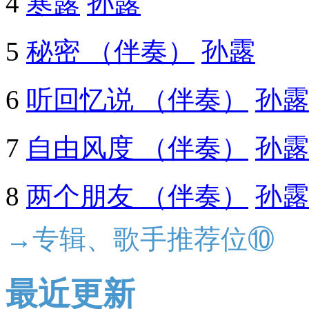
4
寒露
孙露
5
秘密 （伴奏）
孙露
6
听回忆说 （伴奏）
孙露
7
自由风度 （伴奏）
孙露
8
两个朋友 （伴奏）
孙露
→专辑、歌手推荐位⑩
最近更新