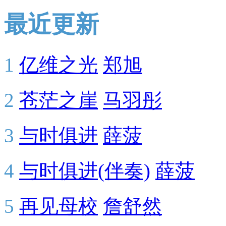
最近更新
1
亿维之光
郑旭
2
苍茫之崖
马羽彤
3
与时俱进
薛菠
4
与时俱进(伴奏)
薛菠
5
再见母校
詹舒然