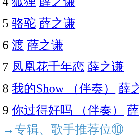
4
狐狸
薛之谦
5
骆驼
薛之谦
6
渡
薛之谦
7
凤凰花千年恋
薛之谦
8
我的Show （伴奏）
薛
9
你过得好吗 （伴奏）
薛
→专辑、歌手推荐位⑩