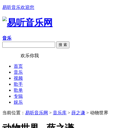
易听音乐欢迎您
音乐
搜 索
易听音乐
欢乐你我
首页
音乐
视频
歌手
歌单
专辑
娱乐
当前位置：
易听音乐网
>
音乐库
>
薛之谦
> 动物世界