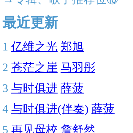
最近更新
1
亿维之光
郑旭
2
苍茫之崖
马羽彤
3
与时俱进
薛菠
4
与时俱进(伴奏)
薛菠
5
再见母校
詹舒然