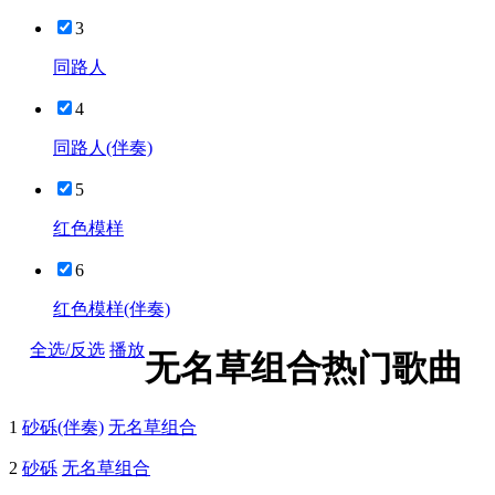
3
同路人
4
同路人(伴奏)
5
红色模样
6
红色模样(伴奏)
全选/反选
播放
无名草组合热门歌曲
1
砂砾(伴奏)
无名草组合
2
砂砾
无名草组合