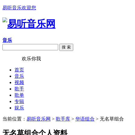
易听音乐欢迎您
音乐
搜 索
易听音乐
欢乐你我
首页
音乐
视频
歌手
歌单
专辑
娱乐
当前位置：
易听音乐网
>
歌手库
>
华语组合
> 无名草组合
无名草组合个人资料