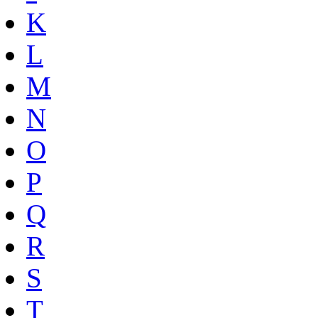
K
L
M
N
O
P
Q
R
S
T