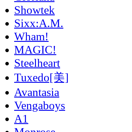
Showtek
Sixx:A.M.
Wham!
MAGIC!
Steelheart
Tuxedo[美]
Avantasia
Vengaboys
A1
Monrose