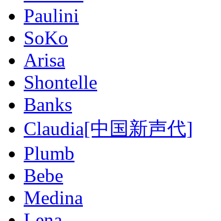
Paulini
SoKo
Arisa
Shontelle
Banks
Claudia[中国新声代]
Plumb
Bebe
Medina
Lena