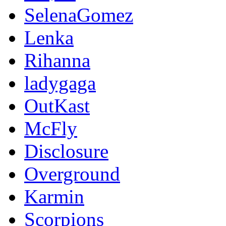
SelenaGomez
Lenka
Rihanna
ladygaga
OutKast
McFly
Disclosure
Overground
Karmin
Scorpions