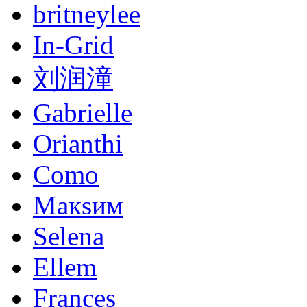
britneylee
In-Grid
刘润潼
Gabrielle
Orianthi
Como
Макsим
Selena
Ellem
Frances