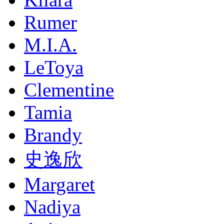
Rumer
M.I.A.
LeToya
Clementine
Tamia
Brandy
史逸欣
Margaret
Nadiya