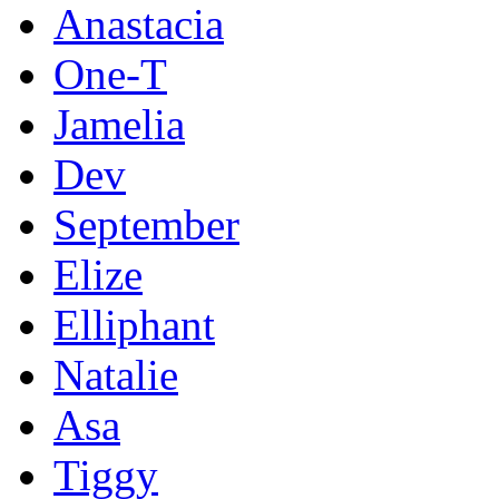
Anastacia
One-T
Jamelia
Dev
September
Elize
Elliphant
Natalie
Asa
Tiggy