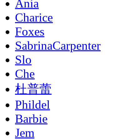
Ania
Charice
Foxes
SabrinaCarpenter
Slo
Che
杜普蕾
Phildel
Barbie
Jem