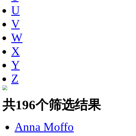
U
V
W
X
Y
Z
共196个筛选结果
Anna Moffo