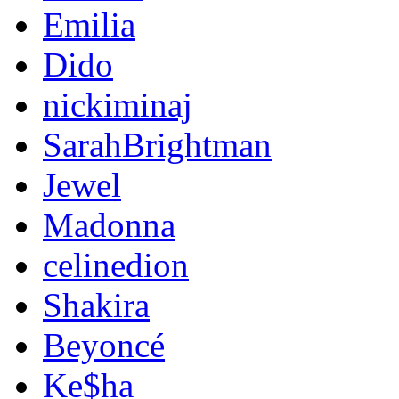
Emilia
Dido
nickiminaj
SarahBrightman
Jewel
Madonna
celinedion
Shakira
Beyoncé
Ke$ha