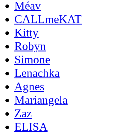
Méav
CALLmeKAT
Kitty
Robyn
Simone
Lenachka
Agnes
Mariangela
Zaz
ELISA