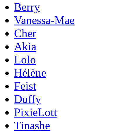
Berry
Vanessa-Mae
Cher
Akia
Lolo
Hélène
Feist
Duffy
PixieLott
Tinashe