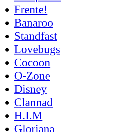
Frente!
Banaroo
Standfast
Lovebugs
Cocoon
O-Zone
Disney
Clannad
H.I.M
Gloriana