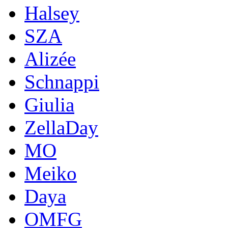
Halsey
SZA
Alizée
Schnappi
Giulia
ZellaDay
MO
Meiko
Daya
OMFG