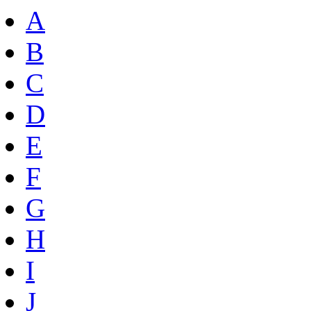
A
B
C
D
E
F
G
H
I
J