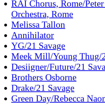
RAI Chorus, Rome/Pete
Orchestra, Rome
Melissa Tallon
Annihilator
YG/21 Savage
Meek Mill/Young Thug/
Desiigner/Future/21 Sav
Brothers Osborne
Drake/21 Savage
Green Day/Rebecca Naom